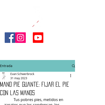
CAÑA Y CAPAZ
FITNESS
Entrada
Evan Schwerbrock
31 may 2023
Mano Pie Guante: Fijar el pie
con las manos
	Tus pobres pies, metidos en 
zapatos que los condensan, los 