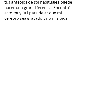
tus anteojos de sol habituales puede 
hacer una gran diferencia. Encontré 
esto muy útil para dejar que mi 
cerebro sea gravado y no mis ojos.
Realmente espero que estos 
consejos te sirvan de guía y te 
animen a buscar las certificaciones 
que elijas. Estás acostumbrado a 
adaptarte para prosperar, este es 
solo otro momento para hacerlo. 
Use cualquiera de estos consejos 
para cualquier campo o entorno 
académico en el que se encuentre. 
También usé muchas de estas 
tácticas en la escuela de posgrado. 
Como siempre, comuníquese con 
absolutamente cualquier pregunta 