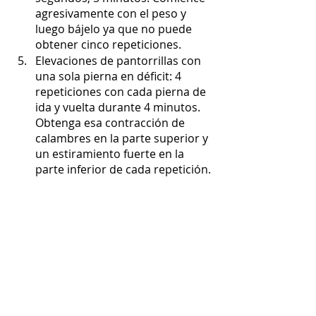
agresivamente con el peso y 
luego bájelo ya que no puede 
obtener cinco repeticiones.
Elevaciones de pantorrillas con 
una sola pierna en déficit: 4 
repeticiones con cada pierna de 
ida y vuelta durante 4 minutos. 
Obtenga esa contracción de 
calambres en la parte superior y 
un estiramiento fuerte en la 
parte inferior de cada repetición.
Calentamiento de entrenamiento
	grupal en casa: 
Sentadillas con peso corporal: 5 
repeticiones, descanso 20 
segundos, 3 minutos. 
Concéntrese en una gran forma 
y aumente lentamente la 
profundidad si está rígido.